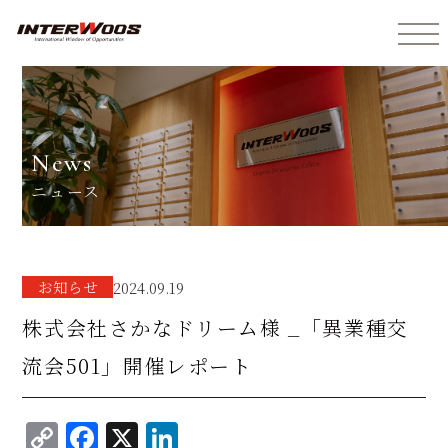
インターウォーズ株式会社
news
ニュース
お知らせ
2024.09.19
株式会社さかなドリーム様 _「異業種交
流会501」開催レポート
C
F
X
Li