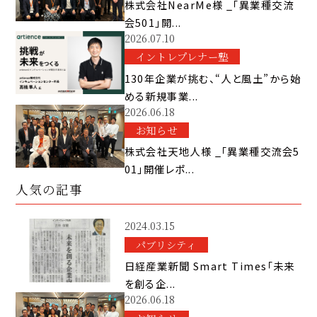
株式会社NearMe様 _「異業種交流
会501」開...
2026.07.10
イントレプレナー塾
130年企業が挑む、“人と風土”から始
める新規事業...
2026.06.18
お知らせ
株式会社天地人様 _「異業種交流会5
01」開催レポ...
人気の記事
2024.03.15
パブリシティ
日経産業新聞 Smart Times「未来
を創る企...
2026.06.18