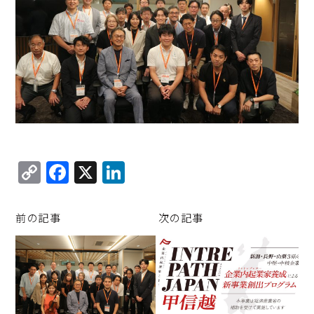
C
F
X
Li
o
a
n
p
c
k
前の記事
次の記事
y
e
e
Li
b
d
n
o
I
k
o
n