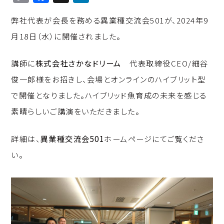
o
a
n
弊社代表が会長を務める異業種交流会501が、2024年9
p
c
k
月18日（水）に開催されました。
y
e
e
Li
b
d
講師に
株式会社さかなドリーム
代表取締役CEO/細谷
n
o
I
俊一郎様をお招きし、会場とオンラインのハイブリット型
k
o
n
で開催となりました。ハイブリッド魚育成の未来を感じる
k
素晴らしいご講演をいただきました。
詳細は、
異業種交流会501
ホームページにてご覧くださ
い。