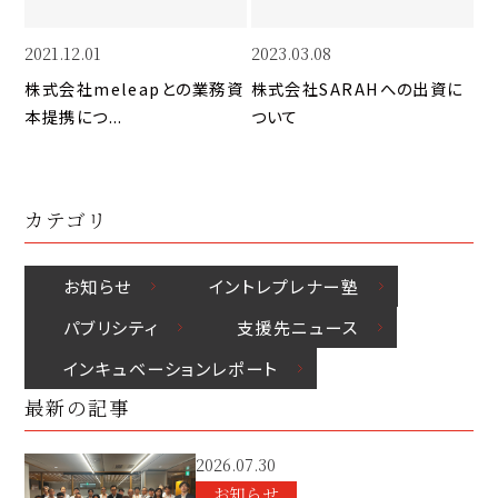
k
o
n
k
2021.12.01
2023.03.08
株式会社meleapとの業務資
株式会社SARAHへの出資に
本提携につ...
ついて
カテゴリ
お知らせ
イントレプレナー塾
パブリシティ
⽀援先ニュース
インキュベーションレポート
最新の記事
2026.07.30
お知らせ