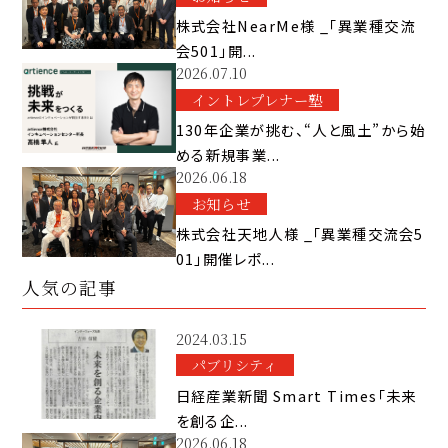
株式会社NearMe様 _「異業種交流
会501」開...
2026.07.10
イントレプレナー塾
130年企業が挑む、“人と風土”から始
める新規事業...
2026.06.18
お知らせ
株式会社天地人様 _「異業種交流会5
01」開催レポ...
人気の記事
2024.03.15
パブリシティ
日経産業新聞 Smart Times「未来
を創る企...
2026.06.18