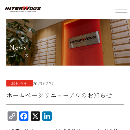
インターウォーズ株式会社
news
ニュース
お知らせ
2023.02.27
ホームページリニューアルのお知らせ
C
F
X
Li
o
a
n