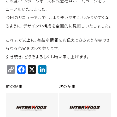
この度、インターウォーズ株式会社はホームページをリニ
p
c
k
ューアルいたしました。
y
e
e
今回のリニューアルでは、より使いやすく、わかりやすくな
Li
b
d
るように、デザインや構成を全面的に見直しいたしました。
n
o
I
k
o
n
これまで以上に、有益な情報をお伝えできるよう内容のさ
k
らなる充実を図って参ります。
引き続き、どうぞよろしくお願い申し上げます。
C
F
X
Li
o
a
n
p
c
k
前の記事
次の記事
y
e
e
Li
b
d
n
o
I