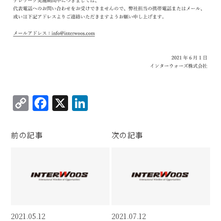
C
F
X
Li
o
a
n
p
c
k
前の記事
次の記事
y
e
e
Li
b
d
n
o
I
k
o
n
k
2021.05.12
2021.07.12