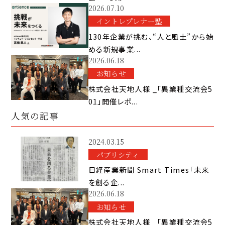
2026.07.10
イントレプレナー塾
130年企業が挑む、“人と風土”から始
める新規事業...
2026.06.18
お知らせ
株式会社天地人様 _「異業種交流会5
01」開催レポ...
人気の記事
2024.03.15
パブリシティ
日経産業新聞 Smart Times「未来
を創る企...
2026.06.18
お知らせ
株式会社天地人様 _「異業種交流会5