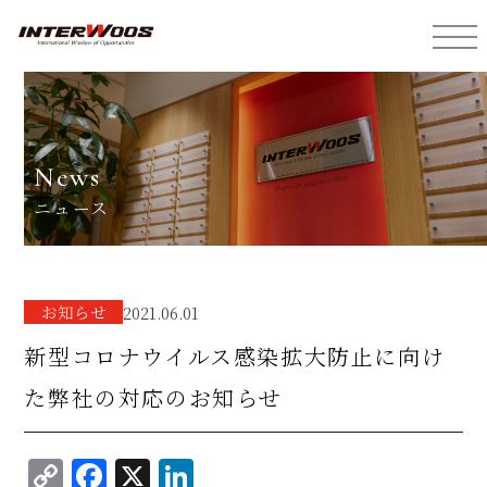
インターウォーズ株式会社
news
ニュース
お知らせ
2021.06.01
新型コロナウイルス感染拡大防止に向け
た弊社の対応のお知らせ
C
F
X
Li