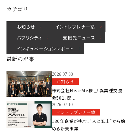
カテゴリ
お知らせ
イントレプレナー塾
パブリシティ
⽀援先ニュース
インキュベーションレポート
最新の記事
2026.07.30
お知らせ
株式会社NearMe様 _「異業種交流
会501」開...
2026.07.10
イントレプレナー塾
130年企業が挑む、“人と風土”から始
める新規事業...