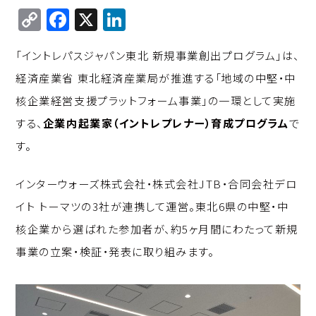
C
F
X
Li
o
a
n
「イントレパスジャパン東北 新規事業創出プログラム」は、
p
c
k
経済産業省 東北経済産業局が推進する「地域の中堅・中
y
e
e
核企業経営支援プラットフォーム事業」の一環として実施
Li
b
d
する、
企業内起業家（イントレプレナー）育成プログラム
で
n
o
I
す。
k
o
n
k
インターウォーズ株式会社・株式会社JTB・合同会社デロ
イト トーマツの3社が連携して運営。東北6県の中堅・中
核企業から選ばれた参加者が、約5ヶ月間にわたって新規
事業の立案・検証・発表に取り組みます。