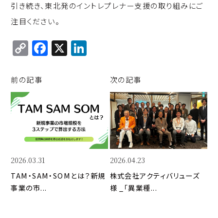
引き続き、東北発のイントレプレナー支援の取り組みにご
注目ください。
C
F
X
Li
o
a
n
p
c
k
前の記事
次の記事
y
e
e
Li
b
d
n
o
I
k
o
n
k
2026.03.31
2026.04.23
TAM・SAM・SOMとは？新規
株式会社アクティバリューズ
事業の市...
様 _「異業種...