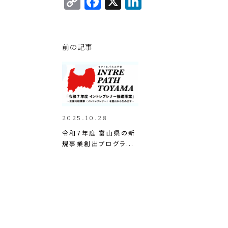
C
F
X
Li
o
a
n
p
c
k
y
e
e
前の記事
Li
b
dI
n
o
n
k
o
k
2025.10.28
令和7年度 富山県の新
規事業創出プログラ...