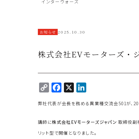
インターウォーズ
お知らせ
2025.10.30
株式会社EVモーターズ・ジ
C
F
X
Li
o
a
n
弊社代表が会長を務める異業種交流会501が、202
p
c
k
y
e
e
講師に
株式会社EVモーターズジャパン
取締役副
Li
b
dI
リット型で開催となりました。
n
o
n