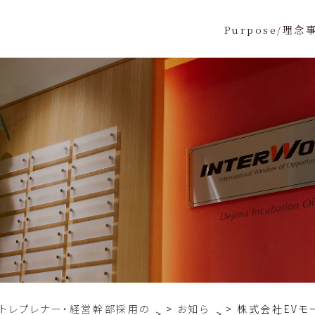
Purpose/理念
ントレプレナー・経営幹部採用の
お知ら
株式会社EVモー
>
>