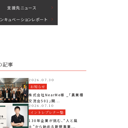
⽀援先ニュース
インキュベーションレポート
の記事
2026.07.30
お知らせ
株式会社NearMe様 _「異業種
交流会501」開...
2026.07.10
イントレプレナー塾
130年企業が挑む、“人と風
土”から始める新規事業...