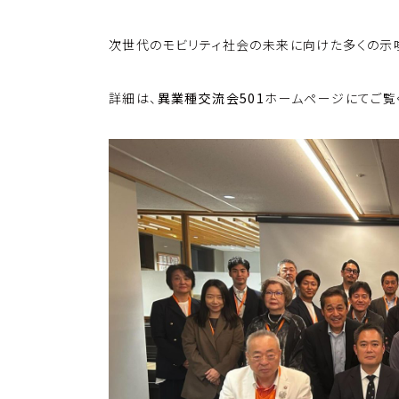
k
o
k
次世代のモビリティ社会の未来に向けた多くの示
詳細は、
異業種交流会501
ホームページにてご覧