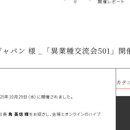
せ
開催レポート
ャパン 様 _「異業種交流会501」
カテ
5年10月29日（水）に開催されました。
社長
角 英信 様
をお招きし、会場とオンラインのハイブ