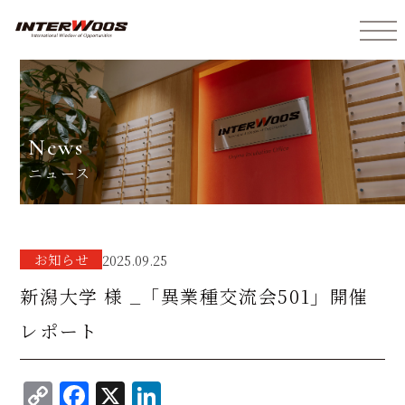
インターウォーズ株式会社
news
ニュース
お知らせ
2025.09.25
新潟大学 様 _「異業種交流会501」開催
レポート
C
F
X
Li