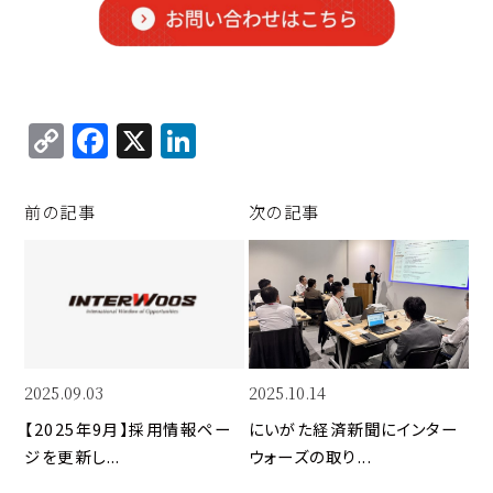
C
F
X
Li
o
a
n
p
c
k
前の記事
次の記事
y
e
e
Li
b
d
n
o
I
k
o
n
k
2025.09.03
2025.10.14
【2025年9月】採用情報ペー
にいがた経済新聞にインター
ジを更新し...
ウォーズの取り...