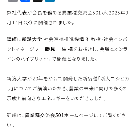
o
a
n
弊社代表が会長を務める異業種交流会501が、2025年9
p
c
k
月17日（水）に開催されました。
y
e
e
Li
b
d
講師に
新潟大学
社会連携推進機構 准教授・社会インパ
n
o
I
クトマネージャー
勝見 一生 様
をお招きし、会場とオンラ
k
o
n
インのハイブリット型で開催となりました。
k
新潟大学が20年をかけて開発した新品種「新大コシヒカ
リ」についてご講演いただき、農業の未来に向けた多くの
示唆と前向きなエネルギーをいただきました。
詳細は、
異業種交流会501
ホームページにてご覧くださ
い。