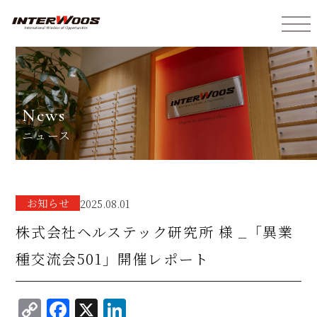
インターウォーズ株式会社
news
ニュース
お知らせ
2025.08.01
株式会社ヘルステック研究所 様 _「異業
種交流会501」開催レポート
C
F
X
Li