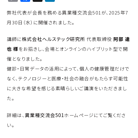
o
a
n
弊社代表が会長を務める異業種交流会501が、2025年7
p
c
k
月30日（水）に開催されました。
y
e
e
Li
b
d
講師に
株式会社ヘルステック研究所
代表取締役
阿部 達
n
o
I
也 様
をお招きし、会場とオンラインのハイブリット型で開
k
o
n
催となりました。
k
健診・日常データの活用によって、個人の健康管理だけで
なく、テクノロジーと医療・社会の融合がもたらす可能性
に大きな希望を感じる素晴らしいご講演をいただきまし
た。
詳細は、
異業種交流会501
ホームページにてご覧くださ
い。