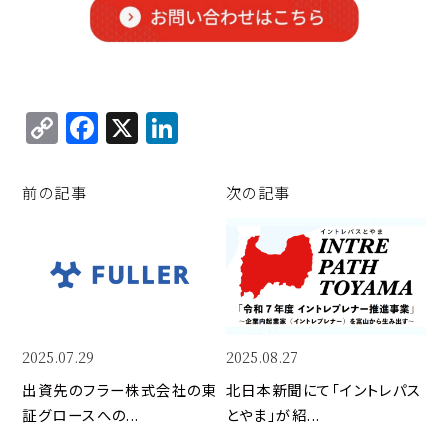
C
F
X
Li
o
a
n
p
c
k
前の記事
次の記事
y
e
e
Li
b
d
n
o
I
k
o
n
k
2025.07.29
2025.08.27
出資先のフラー株式会社の東
北日本新聞にて「イントレパス
証グロースへの...
とやま」が紹...