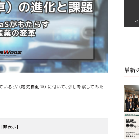
最新
いるEV（電気自動車）に付いて、少し考察してみた
[
非表示
]