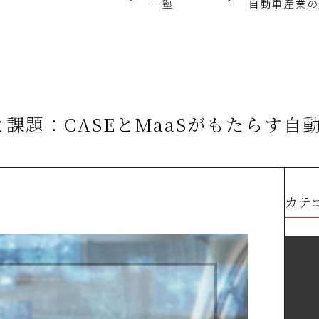
ー塾
自動車産業の
課題：CASEとMaaSがもたらす自
カテ