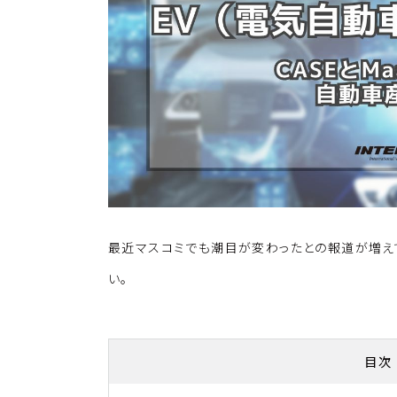
k
o
k
最近マスコミでも潮目が変わったとの報道が増えて
い。
目次