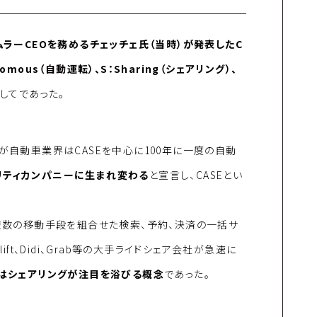
イムラーCEOを務めるチェッチェ氏（当時）が発表したC
nomous（自動運転）、S：Sharing（シェアリング）、
してであった。
が自動車業界はCASEを中心に100年に一度の自動
リティカンパニーに生まれ変わる
と宣言し、CASEとい
iceの略、複数の移動手段を組合せた検索、予約、決済の一括サ
ift、Didi、Grab等の大手ライドシェア会社が急速に
ではシェアリングが注目を浴びる概念
であった。