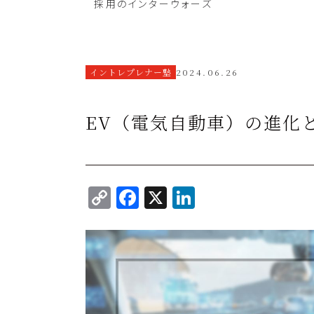
採用のインターウォーズ
イントレプレナー塾
2024.06.26
EV（電気自動車）の進化と
C
F
X
Li
o
a
n
p
c
k
y
e
e
Li
b
dI
n
o
n