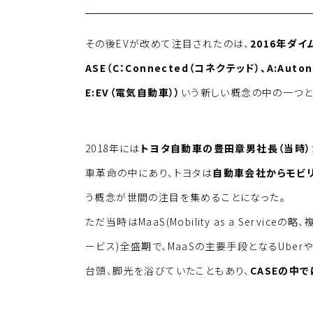
その後EVが改めて注目されたのは、
2016年ダ
ASE（C：Connected（コネクテッド）、A:Auto
E:EV（電気自動車））
いう新しい概念の中の一つと
2018年には
トヨタ自動車の豊田章男社長（当時）
車革命の中にあり、トヨタは
自動車会社からモビ
う概念が世間の注目を集めることになった。
ただ当時はMaaS(Mobility as a Serv
ービス)全盛期で、MaaSの主要手段となるUberやl
台頭、脚光を浴びていたこともあり、
CASEの中