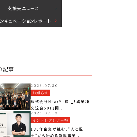
⽀援先ニュース
インキュベーションレポート
の記事
2026.07.30
お知らせ
株式会社NearMe様 _「異業種
交流会501」開...
2026.07.10
イントレプレナー塾
130年企業が挑む、“人と風
土”から始める新規事業...