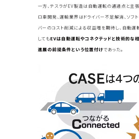
一方、テスラがEV製造は自動運転の通過点と主
ロ車開発、運輸業界はドライバー不足解消、ソフ
バーのコスト削減による収益増を期待し、自動運
しても
EVは自動運転やコネクテッドと技術的な
進展の前提条件という位置付け
であった。