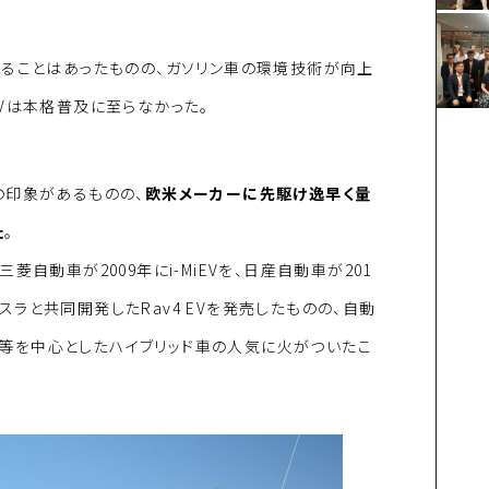
れることはあったものの、ガソリン車の環境技術が向上
Vは本格普及に至らなかった。
の印象があるものの、
欧米メーカーに先駆け逸早く量
た
。
、三菱自動車が2009年にi-MiEVを、日産自動車が201
テスラと共同開発したRav4 EVを発売したものの、自動
us等を中心としたハイブリッド車の人気に火がついたこ