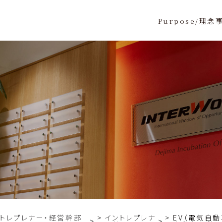
Purpose/理念
ントレプレナー・経営幹部
イントレプレナ
EV（電気自動
>
>