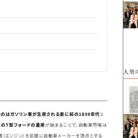
人気
のはガソリン車が生産される更に前の1830年代
と
車のT型フォードの量産
が始まることで、自動車市場は
関（エンジン）を前提に自動車メーカーを頂点とする