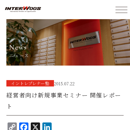
インターウォーズ株式会社
news
ニュース
イントレプレナー塾
2015.07.22
経営者向け新規事業セミナー 開催レポー
ト
C
F
X
Li