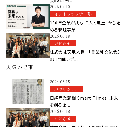
会501」開...
2026.07.10
イントレプレナー塾
130年企業が挑む、“人と風土”から始
める新規事業...
2026.06.18
お知らせ
株式会社天地人様 _「異業種交流会5
01」開催レポ...
人気の記事
2024.03.15
パブリシティ
日経産業新聞 Smart Times「未来
を創る企...
2026.06.18
お知らせ