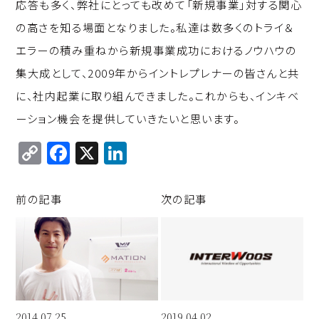
応答も多く、弊社にとっても改めて「新規事業」対する関心
の高さを知る場面となりました。私達は数多くのトライ＆
エラーの積み重ねから新規事業成功におけるノウハウの
集大成として、2009年からイントレプレナーの皆さんと共
に、社内起業に取り組んできました。これからも、インキベ
ーション機会を提供していきたいと思います。
C
F
X
Li
o
a
n
p
c
k
前の記事
次の記事
y
e
e
Li
b
d
n
o
I
k
o
n
k
2014.07.25
2019.04.02