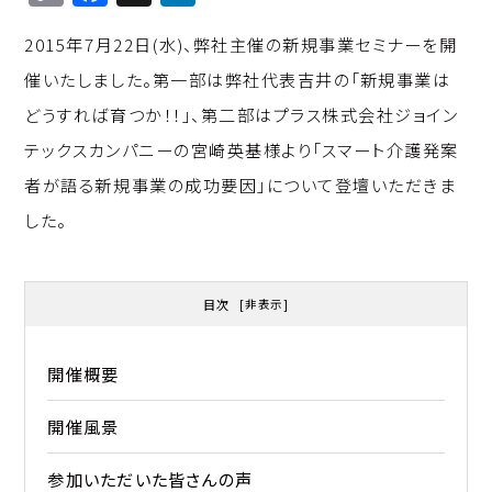
o
a
n
2015年7月22日(水)、弊社主催の新規事業セミナーを開
p
c
k
催いたしました。第一部は弊社代表吉井の「新規事業は
y
e
e
どうすれば育つか！！」、第二部はプラス株式会社ジョイン
Li
b
d
テックスカンパニーの宮崎英基様より「スマート介護発案
n
o
I
者が語る新規事業の成功要因」について登壇いただきま
k
o
n
した。
k
目次
[
非表示
]
開催概要
開催風景
参加いただいた皆さんの声