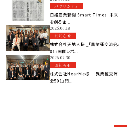
パブリシティ
日経産業新聞 Smart Times「未来
を創る企...
2026.06.18
お知らせ
株式会社天地人様 _「異業種交流会5
01」開催レポ...
2026.07.30
お知らせ
株式会社NearMe様 _「異業種交流
会501」開...