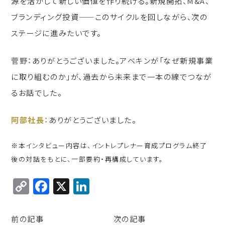
源を活かして新しい価値を作り続ける。新規開拓、M&A、
ブランディング投資——このサイクルを回しながら、次の
ステージに進みたいです。
菅野：
ありがとうございました。アベキンが「なぜ新規事業
に取り組むのか」が、過去から未来まで一本の線でつなが
るお話でした。
阿部社長：
ありがとうございました。
※本インタビュー内容は、イントレプレナー育成プログラム終了
後の対話をもとに、一部要約・再構成しています。
C
F
X
Li
o
a
n
p
c
k
前の記事
次の記事