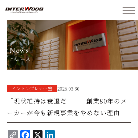
インターウォーズ株式会社
news
ニュース
イントレプレナー塾
2026.03.30
「現状維持は衰退だ」——創業80年のメ
ーカーが今も新規事業をやめない理由
C
F
X
Li