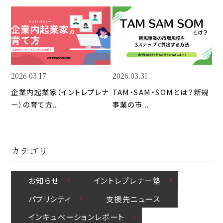
y
e
e
Li
b
d
n
o
I
k
o
n
k
2026.03.17
2026.03.31
企業内起業家（イントレプレナ
TAM・SAM・SOMとは？新規
ー）の育て方...
事業の市...
カテゴリ
お知らせ
イントレプレナー塾
パブリシティ
⽀援先ニュース
インキュベーションレポート