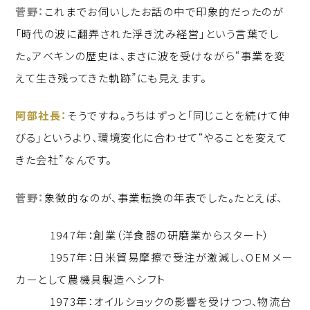
菅野：
これまでお伺いしたお話の中で印象的だったのが
「時代の波に翻弄された浮き沈み経営」という言葉でし
た。アベキンの歴史は、まさに波を受けながら“事業を変
えて生き残ってきた軌跡”にも見えます。
阿部社長：
そうですね。うちはずっと「同じことを続けて伸
びる」というより、環境変化に合わせて“やることを変えて
きた会社”なんです。
菅野：
象徴的なのが、事業転換の年表でした。たとえば、
1947年：創業（洋食器の研磨業からスタート）
1957年：日米貿易摩擦で受注が激減し、OEMメー
カーとして農機具製造へシフト
1973年：オイルショックの影響を受けつつ、物流台