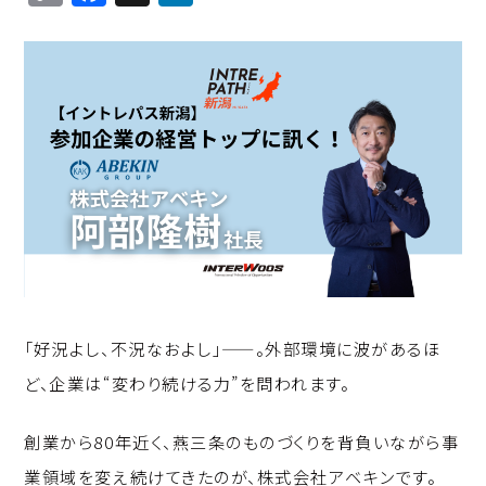
o
a
n
p
c
k
y
e
e
Li
b
d
n
o
I
k
o
n
k
「好況よし、不況なおよし」——。外部環境に波があるほ
ど、企業は“変わり続ける力”を問われます。
創業から80年近く、燕三条のものづくりを背負いながら事
業領域を変え続けてきたのが、株式会社アベキンです。