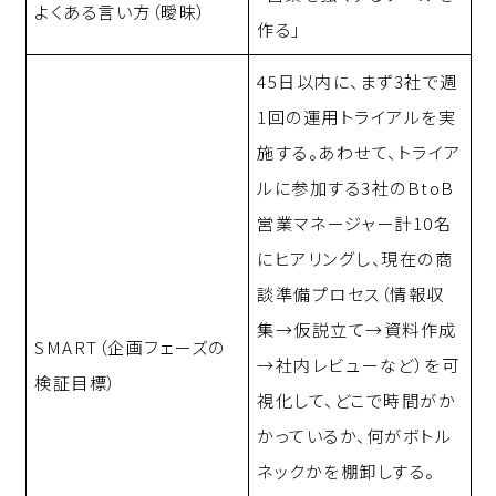
よくある言い方（曖昧）
作る」
45日以内に、まず3社で週
1回の運用トライアルを実
施する。あわせて、トライア
ルに参加する3社のBtoB
営業マネージャー計10名
にヒアリングし、現在の商
談準備プロセス（情報収
集→仮説立て→資料作成
SMART（企画フェーズの
→社内レビューなど）を可
検証目標）
視化して、どこで時間がか
かっているか、何がボトル
ネックかを棚卸しする。