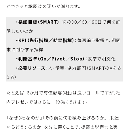
ができると承認後の迷いが減ります。
・検証目標（SMART）
：次の30／60／90日で何を証
明したいのか
・KPI（先行指標／結果指標）
：毎週追う指標と、期間
末に判断する指標
・判断基準（Go／Pivot／Stop）
：数字で明文化
・必要リソース
：人・予算・協力部門（SMARTのAを支
える）
たとえば「6か月で有償顧客3社」は良いゴールですが、社
内プレゼンではさらに一段強くできます。
「なぜ3社なのか」「その前に何を積み上げるのか」「未達
ならどうするのか」を先に置くことで、提案の説得力と実