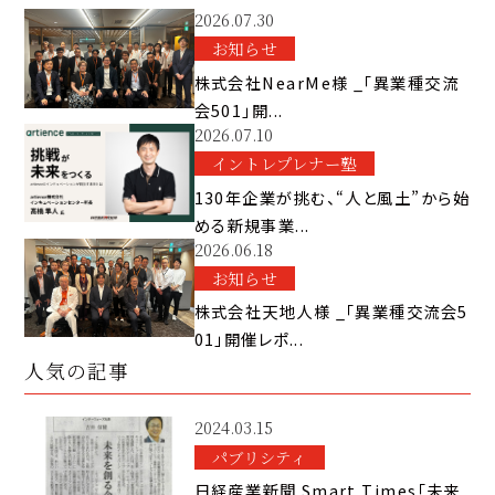
2026.07.30
お知らせ
株式会社NearMe様 _「異業種交流
会501」開...
2026.07.10
イントレプレナー塾
130年企業が挑む、“人と風土”から始
める新規事業...
2026.06.18
お知らせ
株式会社天地人様 _「異業種交流会5
01」開催レポ...
人気の記事
2024.03.15
パブリシティ
日経産業新聞 Smart Times「未来