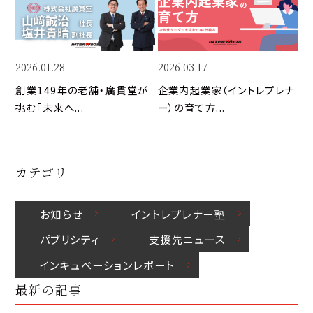
n
o
I
k
o
n
k
2026.01.28
2026.03.17
創業149年の老舗・廣貫堂が
企業内起業家（イントレプレナ
挑む「未来へ...
ー）の育て方...
カテゴリ
お知らせ
イントレプレナー塾
パブリシティ
⽀援先ニュース
インキュベーションレポート
最新の記事