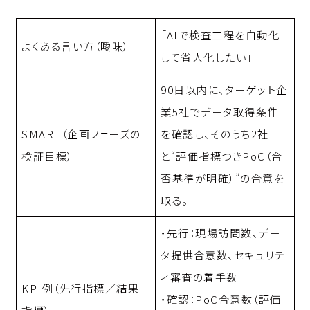
「AIで検査工程を自動化
よくある言い方（曖昧）
して省人化したい」
90日以内に、ターゲット企
業5社でデータ取得条件
SMART（企画フェーズの
を確認し、そのうち2社
検証目標）
と“評価指標つきPoC（合
否基準が明確）”の合意を
取る。
・先行：現場訪問数、デー
タ提供合意数、セキュリテ
ィ審査の着手数
KPI例（先行指標／結果
・確認：PoC合意数（評価
指標）