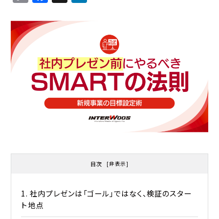
o
a
n
p
c
k
y
e
e
Li
b
d
n
o
I
k
o
n
k
目次
[
非表示
]
1. 社内プレゼンは「ゴール」ではなく、検証のスター
ト地点