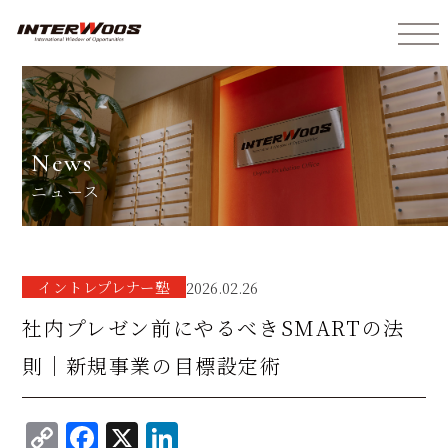
インターウォーズ株式会社
news
ニュース
イントレプレナー塾
2026.02.26
社内プレゼン前にやるべきSMARTの法
則｜新規事業の目標設定術
C
F
X
Li