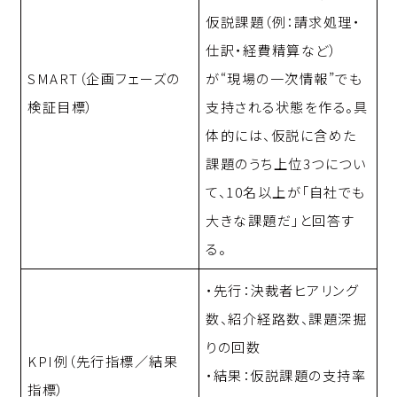
仮説課題（例：請求処理・
仕訳・経費精算など）
SMART（企画フェーズの
が“現場の一次情報”でも
検証目標）
支持される状態を作る。具
体的には、仮説に含めた
課題のうち上位3つについ
て、10名以上が「自社でも
大きな課題だ」と回答す
る。
・先行：決裁者ヒアリング
数、紹介経路数、課題深掘
りの回数
KPI例（先行指標／結果
・結果：仮説課題の支持率
指標）