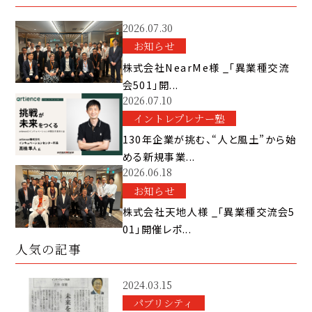
2026.07.30
お知らせ
株式会社NearMe様 _「異業種交流
会501」開...
2026.07.10
イントレプレナー塾
130年企業が挑む、“人と風土”から始
める新規事業...
2026.06.18
お知らせ
株式会社天地人様 _「異業種交流会5
01」開催レポ...
人気の記事
2024.03.15
パブリシティ