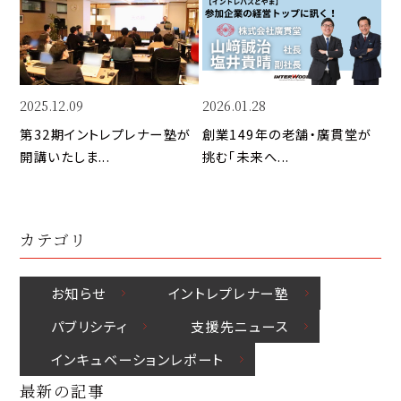
Li
b
d
n
o
I
k
o
n
k
2025.12.09
2026.01.28
第32期イントレプレナー塾が
創業149年の老舗・廣貫堂が
開講いたしま...
挑む「未来へ...
カテゴリ
お知らせ
イントレプレナー塾
パブリシティ
⽀援先ニュース
インキュベーションレポート
最新の記事