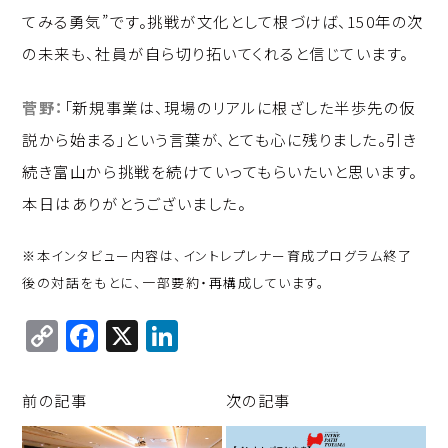
てみる勇気”です。挑戦が文化として根づけば、150年の次
の未来も、社員が自ら切り拓いてくれると信じています。
菅野：
「新規事業は、現場のリアルに根ざした半歩先の仮
説から始まる」という言葉が、とても心に残りました。引き
続き富山から挑戦を続けていってもらいたいと思います。
本日はありがとうございました。
※本インタビュー内容は、イントレプレナー育成プログラム終了
後の対話をもとに、一部要約・再構成しています。
C
F
X
Li
o
a
n
p
c
k
前の記事
次の記事
y
e
e