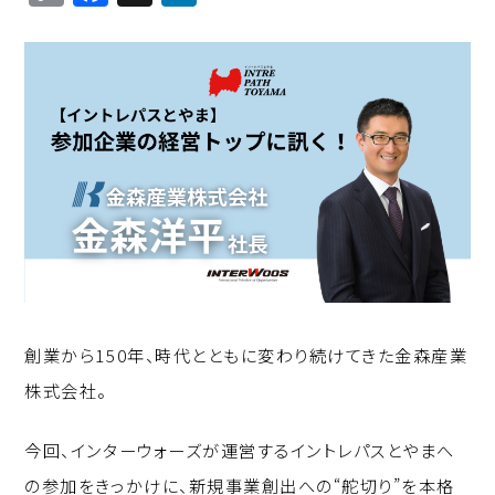
o
a
n
p
c
k
y
e
e
Li
b
d
n
o
I
k
o
n
k
創業から150年、時代とともに変わり続けてきた金森産業
株式会社。
今回、インターウォーズが運営するイントレパスとやまへ
の参加をきっかけに、新規事業創出への“舵切り”を本格