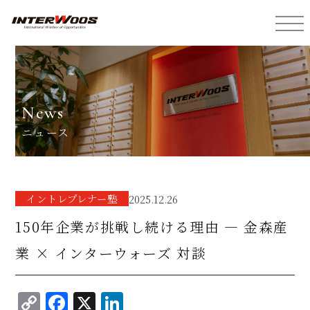
インターウォーズ株式会社
news
ニュース
イントレプレナー塾
2025.12.26
150年企業が挑戦し続ける理由 ― 金森産
業 × インターウォーズ 対談
C
F
X
Li