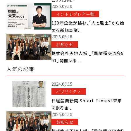
2026.07.10
イントレプレナー塾
130年企業が挑む、“人と風土”から始
める新規事業...
2026.06.18
お知らせ
株式会社天地人様 _「異業種交流会5
01」開催レポ...
人気の記事
2024.03.15
パブリシティ
日経産業新聞 Smart Times「未来
を創る企...
2026.06.18
お知らせ
株式会社天地人様 _「異業種交流会5