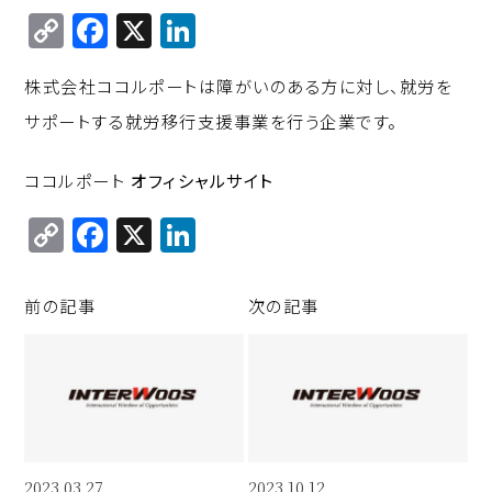
C
F
X
Li
o
a
n
株式会社ココルポートは障がいのある方に対し、就労を
p
c
k
サポートする就労移行支援事業を行う企業です。
y
e
e
Li
b
d
ココルポート
オフィシャルサイト
n
o
I
C
F
X
Li
k
o
n
o
a
n
k
p
c
k
前の記事
次の記事
y
e
e
Li
b
d
n
o
I
k
o
n
k
2023.03.27
2023.10.12