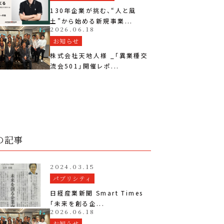
130年企業が挑む、“人と風
土”から始める新規事業...
2026.06.18
お知らせ
株式会社天地人様 _「異業種交
流会501」開催レポ...
の記事
2024.03.15
パブリシティ
日経産業新聞 Smart Times
「未来を創る企...
2026.06.18
お知らせ