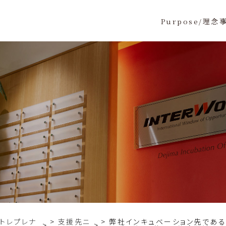
Purpose/理念
トレプレナ
⽀援先ニ
弊社インキュベーション先であるW
>
>