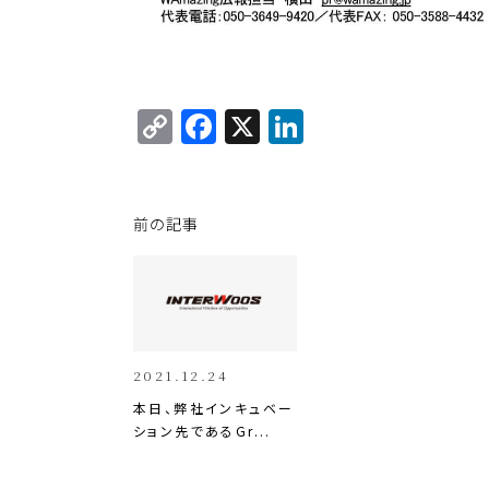
C
F
X
Li
o
a
n
p
c
k
y
e
e
前の記事
Li
b
dI
n
o
n
k
o
k
2021.12.24
本日、弊社インキュベー
ション先であるGr...