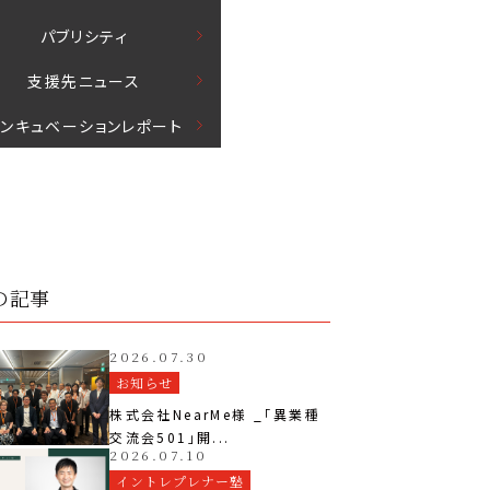
パブリシティ
⽀援先ニュース
インキュベーションレポート
の記事
2026.07.30
お知らせ
株式会社NearMe様 _「異業種
交流会501」開...
2026.07.10
イントレプレナー塾