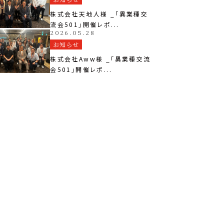
株式会社天地人様 _「異業種交
流会501」開催レポ...
2026.05.28
お知らせ
株式会社Aww様 _「異業種交流
会501」開催レポ...