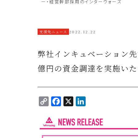
ー・経営幹部採用のインターウォーズ
⽀援先ニュース
2022.12.22
弊社インキュベーション先で
億円の資金調達を実施いた
C
F
X
Li
o
a
n
p
c
k
y
e
e