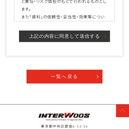
と責任・リスク負担のもとで行われるものとし
ます。
また「資料」の信頼性・妥当性・効果等につい
てはご自身で判断され、「資料」を利用するこ
とで生じた全ての損害については、利用者が
その一切の責任を負うものとし、インターウォ
ーズ株式会社はいかなる責任も負いません。
本サービスからダウンロードできる全ての「資
料」「資料内の画像・図」の著作権はインター
一覧へ戻る
ウォーズ株式会社に帰属し、ダウンロードした
「資料」は私的な利用範囲内でお使いいただ
けます。営利目的に「資料」「資料内の画像・
図」を使用、複製、加工、転載、販売、および配
布することはできません。
本サービスはユーザーの皆様に通知すること
なく、いつでもサービスの内容を変更・停止ま
東京都中央区銀座6-13-16