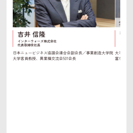
吉井 信隆
菅野
インターウォーズ株式会社
インキュ
代表取締役社長
コンサル
日本ニュービジネス協議会連合会副会長／事業創造大学院
大手学校
大学客員教授、異業種交流会501会長
富なマネ